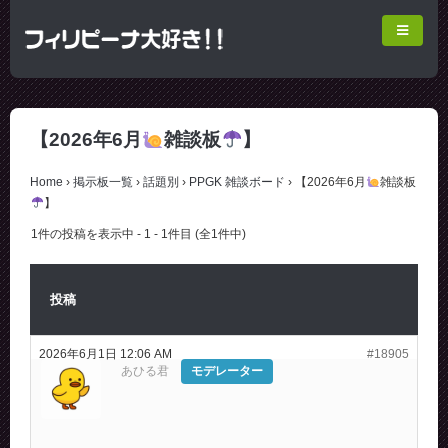
【2026年6月
雑談板
】
Home
›
掲示板一覧
›
話題別
›
PPGK 雑談ボード
›
【2026年6月
雑談板
】
1件の投稿を表示中 - 1 - 1件目 (全1件中)
投稿
2026年6月1日 12:06 AM
#18905
あひる君
モデレーター