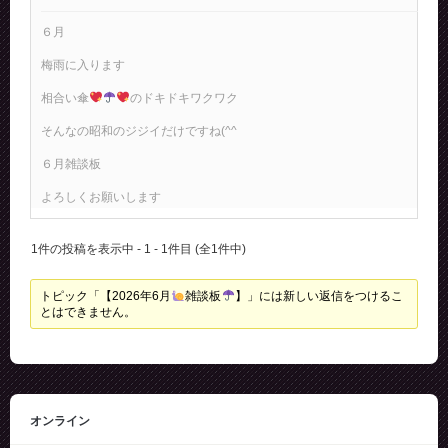
６月
梅雨に入ります
相合い傘
のドキドキワクワク
そんなの昭和のジジイだけですね(^^ゞ
６月雑談板
よろしくお願いします
1件の投稿を表示中 - 1 - 1件目 (全1件中)
トピック「【2026年6月
雑談板
】」には新しい返信をつけるこ
とはできません。
オンライン