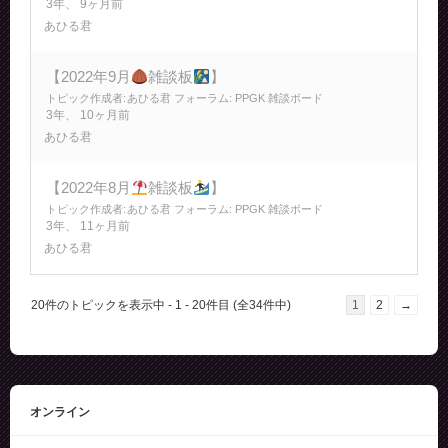
3年、 9ヶ月前
あひる君
【2022年9月
雑談板
】
トピック作成者:
あひる君
フォーラム:
PPGK 雑談ボード
3年、 10ヶ月前
あひる君
【2022年8月
雑談板
】
トピック作成者:
あひる君
フォーラム:
PPGK 雑談ボード
3年、 11ヶ月前
あひる君
20件のトピックを表示中 - 1 - 20件目 (全34件中)
1
2
→
オンライン