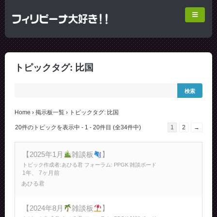
トピックタグ: 比国
Home
›
掲示板一覧
›
トピックタグ: 比国
20件のトピックを表示中 - 1 - 20件目 (全34件中)
1
2
→
【2025年1月
雑談板
】
トピック作成者:
あひる君
フォーラム:
PPGK 雑談ボード
1年、 7ヶ月前
あひる君
【2024年8月
雑談板
】