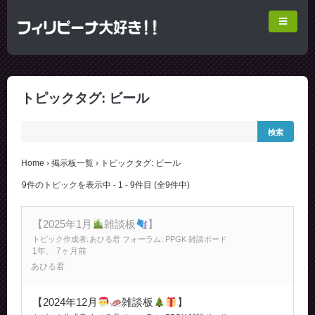
トピックタグ: ビール
Home
›
掲示板一覧
›
トピックタグ: ビール
9件のトピックを表示中 - 1 - 9件目 (全9件中)
【2025年1月
雑談板
】
トピック作成者:
あひる君
フォーラム:
PPGK 雑談ボード
1年、 7ヶ月前
あひる君
【2024年12月
雑談板
】